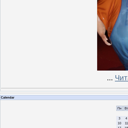
...
Чит
Calendar
Пн
Вт
3
4
10
11