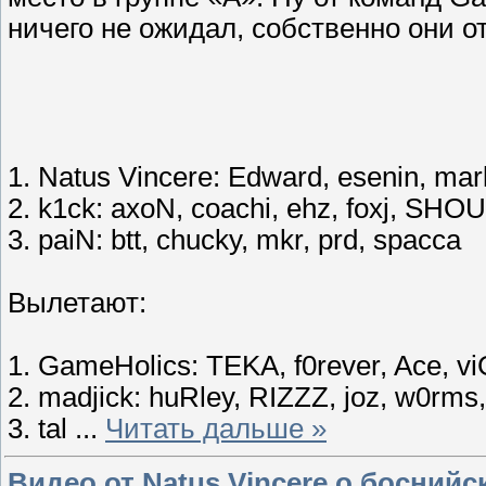
ничего не ожидал, собственно они 
1. Natus Vincere: Edward, esenin, mark
2. k1ck: axoN, coachi, ehz, foxj, SH
3. paiN: btt, chucky, mkr, prd, spacca
Вылетают:
1. GameHolics: TEKA, f0rever, Ace, v
2. madjick: huRley, RIZZZ, joz, w0
3. tal
...
Читать дальше »
Видео от Natus Vincere о боснийс