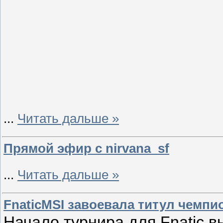
...
Читать дальше »
Прямой эфир с nirvana_sf
...
Читать дальше »
FnaticMSI завоевала титул чемпи
Начало турнира для Fnatic в