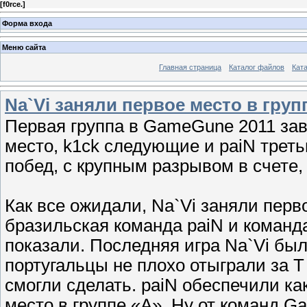
[
f0rce.
]
Форма входа
Меню сайта
Главная страница
Каталог файлов
Ката
Na`Vi заняли первое место в гру
Первая группа в GameGune 2011 зав
место, k1ck следующие и paiN треть
побед, с крупным разрывом в счете
Как все ожидали, Na`Vi заняли перво
бразильская команда paiN и команда
показали. Последняя игра Na`Vi был
португальцы не плохо отыграли за Т 
смогли сделать. paiN обеспечили ка
место в группе «A». Ну от команд Gam