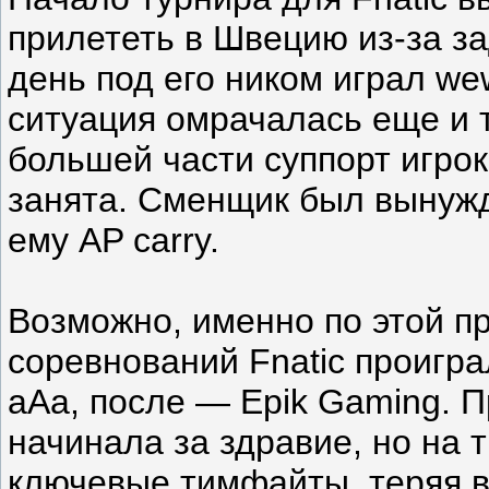
прилететь в Швецию из-за за
день под его ником играл wew
ситуация омрачалась еще и те
большей части суппорт игрок
занята. Сменщик был вынужд
ему AP carry.
Возможно, именно по этой пр
соревнований Fnatic проигр
aAa, после — Epik Gaming. П
начинала за здравие, но на
ключевые тимфайты, теряя 