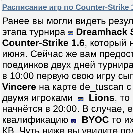
Расписание игр по Counter-Strike
Ранее вы могли видеть резу
этапа турнира
Dreamhack 
Counter-Strike 1.6
, который 
июня. Сейчас же вам предос
поединков двух дней турнир
в 10:00 первую свою игру сы
Vincere
на карте de_tuscan 
двумя игроками
Lions
, т
начнётся в 20:00. В случае, 
квалификацию
BYOC
то их
КВ. Чуть ниже вы увидите по